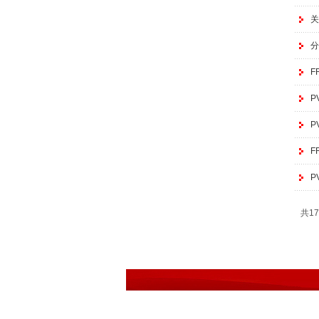
关
分
F
P
P
F
P
共17