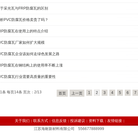
于采光瓦与FRP防腐瓦的区别
析PVC防腐瓦价格卖贵了吗？
RP防腐瓦在使用上的特点介绍
VC防腐瓦厂家如何扩大规模
VC防腐瓦企业该如何走绿色发展之路
RP防腐瓦在钢结构上的使用率不断上涨
VC防腐瓦行业需要高质量的重要性
1条 每页14条 页次：2/13
1
2
3
4
5
6
7
首页
上一页
关于我们
联系方式
信息反馈
投诉建议
资料下载
友情链接
|
|
|
|
|
|
江苏海耐新材料有限公司 556677888999