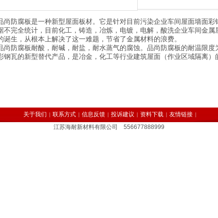
品尚防腐板是一种新型屋面板材。它是针对目前污染企业车间屋面墙面彩
据不完全统计，目前化工，铸造，冶炼，电镀，电解，酸洗企业车间金属
的诞生，从根本上解决了这一难题，节省了金属材料的浪费。
品尚防腐板耐酸，耐碱，耐盐，耐水蒸气的腐蚀。品尚防腐板的耐温限度为-
彩钢瓦的新型替代产品，是冶金，化工等行业建筑屋面（作业区域隔离）
关于我们
联系方式
信息反馈
投诉建议
资料下载
友情链接
|
|
|
|
|
|
江苏海耐新材料有限公司 556677888999