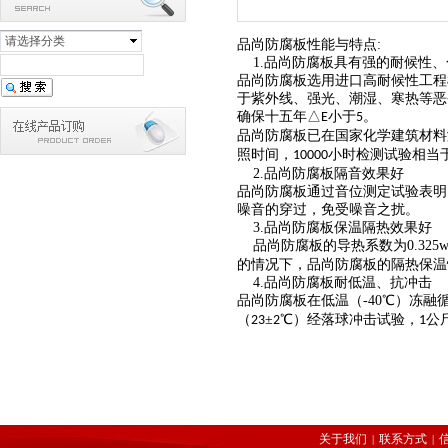
请选择分类
品尚防腐板性能与特点
:
1.
品尚防腐板具有强的耐候性、
品尚防腐板选用进口高耐候性工程
于紫外线、强光、潮湿、寒热等恶
确保十五年
△
小于
。
E
5
品尚防腐板已在国家化学建筑材料
照时间，
小时检测试验相当
10000
2.
品尚防腐板隔音效果好
品尚防腐板通过音位测定试验表明
噪音的穿过，免受噪音之扰。
3.
品尚防腐板保温隔热效果好
品尚防腐板的导热系数为
0.325w
的情况下，品尚防腐板的隔热保温
4.
品尚防腐板耐低温、抗冲击
品尚防腐板在低温（
-40
℃）冻融
（
±
℃）经落球冲击试验，
公
23
2
1
关于我们
联系方式
|
|